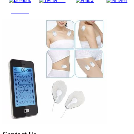
Post
Share on
on X
Follow us
Save
Facebook